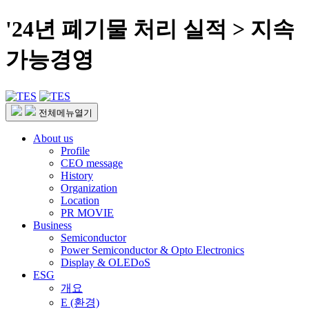
'24년 폐기물 처리 실적 > 지속
가능경영
전체메뉴열기
About us
Profile
CEO message
History
Organization
Location
PR MOVIE
Business
Semiconductor
Power Semiconductor & Opto Electronics
Display & OLEDoS
ESG
개요
E (환경)