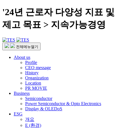
'24년 근로자 다양성 지표 및
제고 목표 > 지속가능경영
전체메뉴열기
About us
Profile
CEO message
History
Organization
Location
PR MOVIE
Business
Semiconductor
Power Semiconductor & Opto Electronics
Display & OLEDoS
ESG
개요
E (환경)